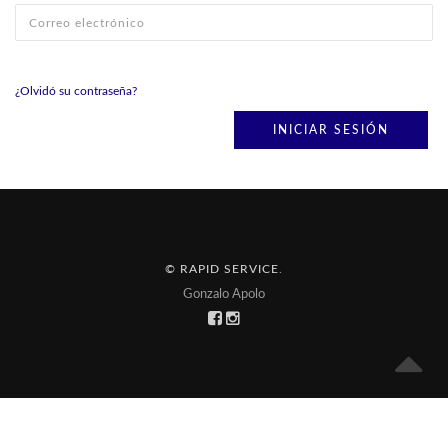
¿Olvidó su contraseña?
© RAPID SERVICE
.
Gonzalo Apolo