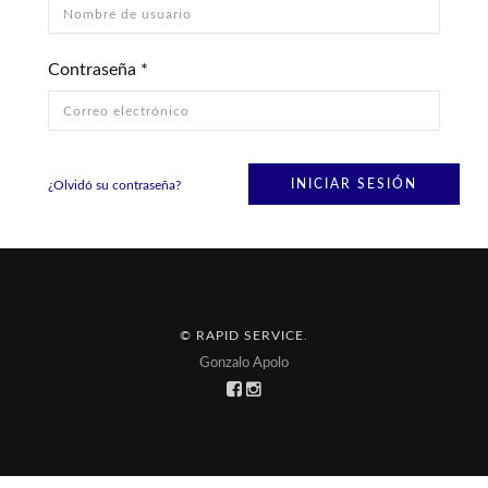
Contraseña
*
¿Olvidó su contraseña?
© RAPID SERVICE
.
Gonzalo Apolo