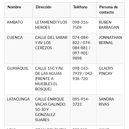
Nombre
Dirección
Teléfono
Persona de
contacto
AMBATO
LETAMENDI Y LOS
098-316-
RUBEN
HEROES
7509
BARRAGAN
CUENCA
CALLE DEL SARAR
074-084-
JONNATHAN
Y AV LOS
822 / 074-
BERNAL
CEREZOS
084-881 /
097-901-
9898
GUAYAQUIL
CALLE 15C Y AV.
098-163-
GLADYS
DE LAS AGUAS
7939 / 042-
PINCAY
(FRENTE A
936-720
MUEBLES EL
BOSQUE)
LATACUNGA
CALLE ENRIQUE
095-914-
SANDRA
VACAS GALINDO
3723
RIVAS
50-30 Y
GONZALEZ
SUARES