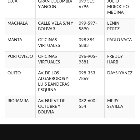
LOJA
GRAN COLOMBIA
099 515
JULIO
Y ANCON
6796
MOROCHO
MEDINA
MACHALA
CALLE VELA S/N Y
099-597-
LENIN
BOLIVAR
5890
PEREZ
MANTA
OFICINAS
098 384
PABLO VACA
VIRTUALES
5883
PORTOVIEJO
OFICINAS
096-905-
FREDDY
VIRTUALES
9381
HARB
QUITO
AV. DE LOS
098-353-
DAYSI YANEZ
ALGARROBOS Y
7869
LUIS BANDERAS
ESQUINA
RIOBAMBA
AV. NUEVE DE
032-600-
MERY
OCTUBRE Y
554
SEVILLA
BOLIVIA