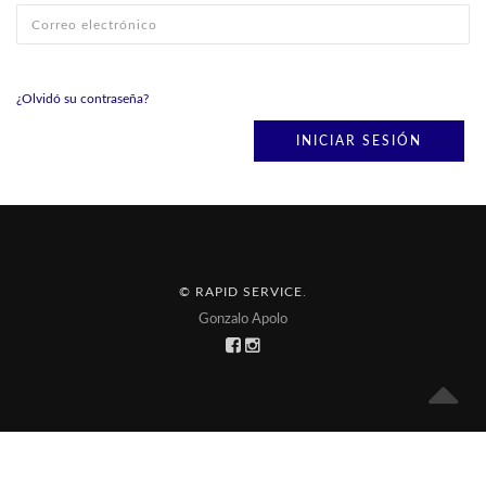
¿Olvidó su contraseña?
© RAPID SERVICE
.
Gonzalo Apolo